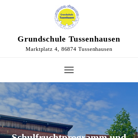
Skip
to
content
Grundschule Tussenhausen
Marktplatz 4, 86874 Tussenhausen
Schulfruchtprogramm und